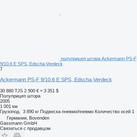
полуприцеп штора Ackermann PS-F
9/10.6 E SPS, Edscha-Verdeck
7
Ackermann PS-F 9/10.6 E SPS, Edscha-Verdeck
30 880 TJS
2 900 €
≈ 3 351 $
Полуприцеп штора
2005
1 001 км
Грузопод.
3 890 кг
Подвеска
пневмо/пневмо
Количество осей
1
Германия, Bovenden
Gassmann GmbH
Связаться с продавцом