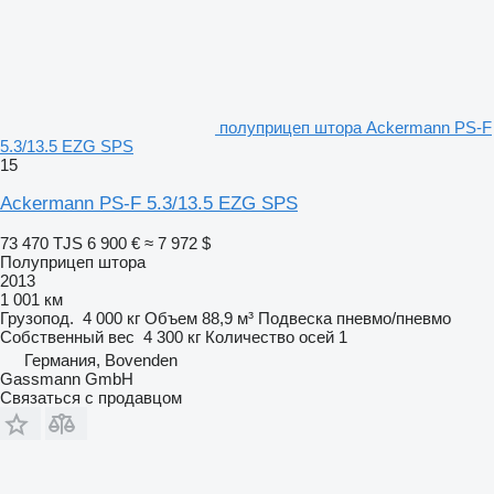
полуприцеп штора Ackermann PS-F
5.3/13.5 EZG SPS
15
Ackermann PS-F 5.3/13.5 EZG SPS
73 470 TJS
6 900 €
≈ 7 972 $
Полуприцеп штора
2013
1 001 км
Грузопод.
4 000 кг
Объем
88,9 м³
Подвеска
пневмо/пневмо
Собственный вес
4 300 кг
Количество осей
1
Германия, Bovenden
Gassmann GmbH
Связаться с продавцом