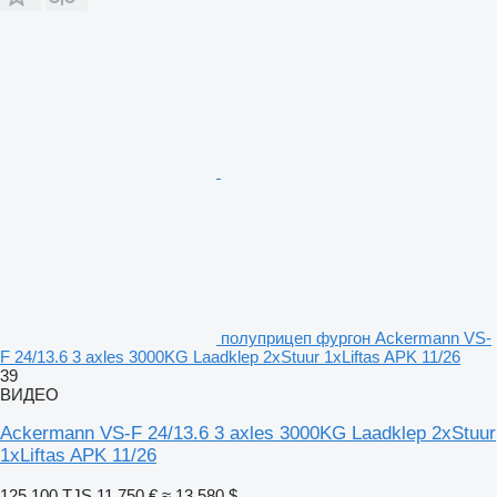
полуприцеп фургон Ackermann VS-
F 24/13.6 3 axles 3000KG Laadklep 2xStuur 1xLiftas APK 11/26
39
ВИДЕО
Ackermann VS-F 24/13.6 3 axles 3000KG Laadklep 2xStuur
1xLiftas APK 11/26
125 100 TJS
11 750 €
≈ 13 580 $