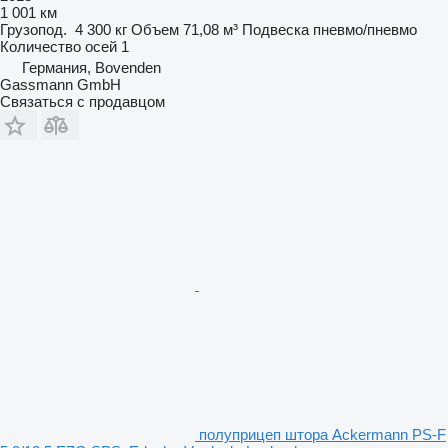
1 001 км
Грузопод.
4 300 кг
Объем
71,08 м³
Подвеска
пневмо/пневмо
Количество осей
1
Германия, Bovenden
Gassmann GmbH
Связаться с продавцом
полуприцеп штора Ackermann PS-F