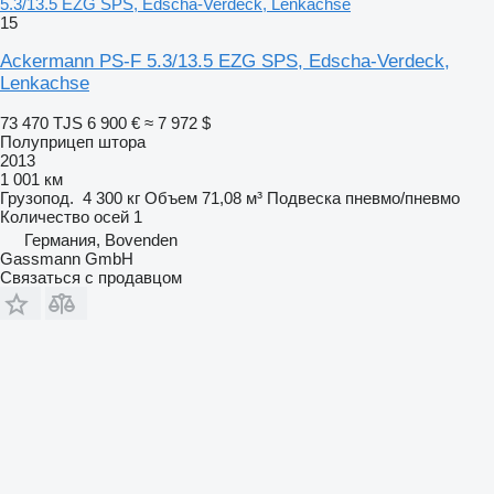
5.3/13.5 EZG SPS, Edscha-Verdeck, Lenkachse
15
Ackermann PS-F 5.3/13.5 EZG SPS, Edscha-Verdeck,
Lenkachse
73 470 TJS
6 900 €
≈ 7 972 $
Полуприцеп штора
2013
1 001 км
Грузопод.
4 300 кг
Объем
71,08 м³
Подвеска
пневмо/пневмо
Количество осей
1
Германия, Bovenden
Gassmann GmbH
Связаться с продавцом