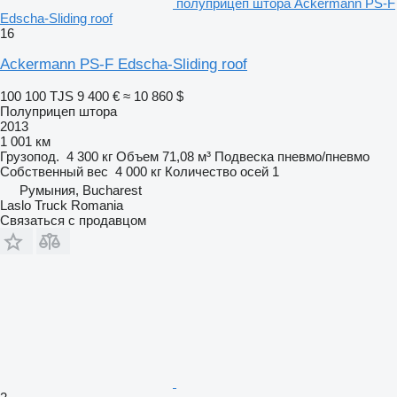
полуприцеп штора Ackermann PS-F
Edscha-Sliding roof
16
Ackermann PS-F Edscha-Sliding roof
100 100 TJS
9 400 €
≈ 10 860 $
Полуприцеп штора
2013
1 001 км
Грузопод.
4 300 кг
Объем
71,08 м³
Подвеска
пневмо/пневмо
Собственный вес
4 000 кг
Количество осей
1
Румыния, Bucharest
Laslo Truck Romania
Связаться с продавцом