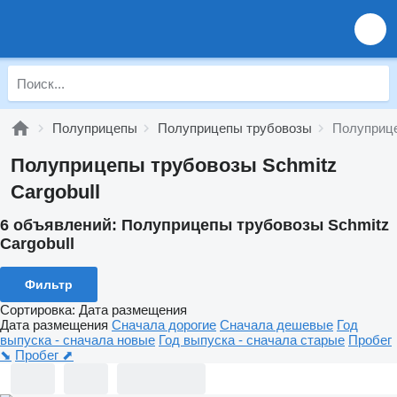
Полуприцепы
Полуприцепы трубовозы
Полуприце
Полуприцепы трубовозы Schmitz
Cargobull
6 объявлений:
Полуприцепы трубовозы Schmitz
Cargobull
Фильтр
Сортировка
:
Дата размещения
Дата размещения
Сначала дорогие
Сначала дешевые
Год
выпуска - сначала новые
Год выпуска - сначала старые
Пробег
⬊
Пробег ⬈