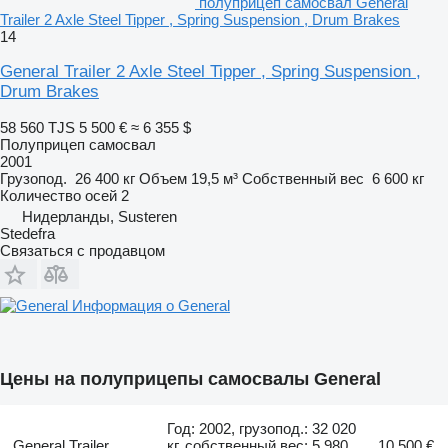
полуприцеп самосвал General
Trailer 2 Axle Steel Tipper , Spring Suspension , Drum Brakes
14
General Trailer 2 Axle Steel Tipper , Spring Suspension ,
Drum Brakes
58 560 TJS
5 500 €
≈ 6 355 $
Полуприцеп самосвал
2001
Грузопод.
26 400 кг
Объем
19,5 м³
Собственный вес
6 600 кг
Количество осей
2
Нидерланды, Susteren
Stedefra
Связаться с продавцом
Информация о General
Цены на полуприцепы самосвалы General
Год: 2002, грузопод.: 32 020
General Trailer
кг, собственный вес: 5 980
10 500 €