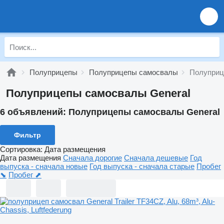
Полуприцепы
Полуприцепы самосвалы
Полуприц
Полуприцепы самосвалы General
6 объявлений:
Полуприцепы самосвалы General
Фильтр
Сортировка
:
Дата размещения
Дата размещения
Сначала дорогие
Сначала дешевые
Год
выпуска - сначала новые
Год выпуска - сначала старые
Пробег
⬊
Пробег ⬈