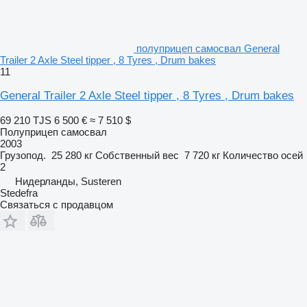
полуприцеп самосвал General
Trailer 2 Axle Steel tipper , 8 Tyres , Drum bakes
11
General Trailer 2 Axle Steel tipper , 8 Tyres , Drum bakes
69 210 TJS
6 500 €
≈ 7 510 $
Полуприцеп самосвал
2003
Грузопод.
25 280 кг
Собственный вес
7 720 кг
Количество осей
2
Нидерланды, Susteren
Stedefra
Связаться с продавцом