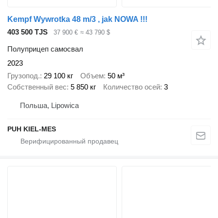
Kempf Wywrotka 48 m/3 , jak NOWA !!!
403 500 TJS
37 900 €
≈ 43 790 $
Полуприцеп самосвал
2023
Грузопод.
29 100 кг
Объем
50 м³
Собственный вес
5 850 кг
Количество осей
3
Польша, Lipowica
PUH KIEL-MES