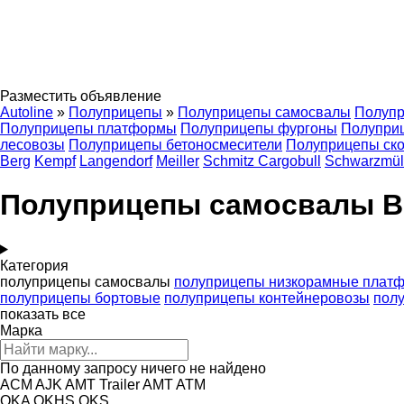
Разместить объявление
Autoline
»
Полуприцепы
»
Полуприцепы самосвалы
Полуп
Полуприцепы платформы
Полуприцепы фургоны
Полупри
лесовозы
Полуприцепы бетоносмесители
Полуприцепы ск
Berg
Kempf
Langendorf
Meiller
Schmitz Cargobull
Schwarzmül
Полуприцепы самосвалы B
Категория
полуприцепы самосвалы
полуприцепы низкорамные плат
полуприцепы бортовые
полуприцепы контейнеровозы
пол
показать все
Марка
По данному запросу ничего не найдено
ACM
AJK
AMT Trailer
AMT
ATM
OKA
OKHS
OKS