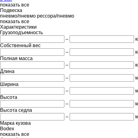
показать все
Подвеска
пневмо/пневмо
рессора/пневмо
показать все
Характеристики
Грузоподъемность
–
к
Собственный вес
–
к
Полная масса
–
к
Длина
–
Ширина
–
Высота
–
Высота седла
–
Марка кузова
Bodex
показать все