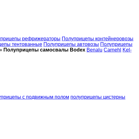
уприцепы рефрижераторы
Полуприцепы контейнеровозы
цепы тентованные
Полуприцепы автовозы
Полуприцепы
»
Полуприцепы самосвалы Bodex
Benalu
Carnehl
Kel-
уприцепы с подвижным полом
полуприцепы цистерны