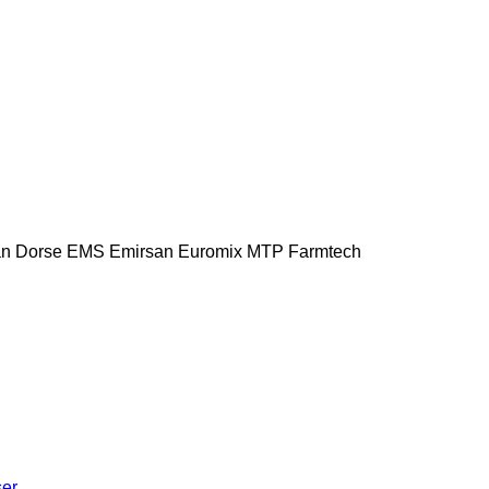
n Dorse
EMS
Emirsan
Euromix MTP
Farmtech
ser