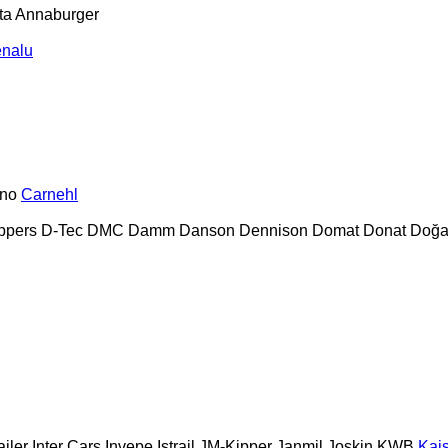
ta
Annaburger
nalu
no
Carnehl
ppers
D-Tec
DMC
Damm
Danson
Dennison
Domat
Donat
Doğa
ailer
Inter Cars
Invepe
Istrail
JM-Kipper
Janmil
Joskin
KWB
Kai