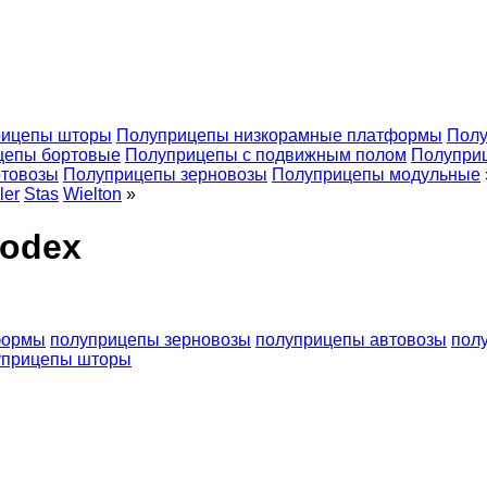
рицепы шторы
Полуприцепы низкорамные платформы
Пол
цепы бортовые
Полуприцепы с подвижным полом
Полупри
отовозы
Полуприцепы зерновозы
Полуприцепы модульные
ler
Stas
Wielton
»
odex
формы
полуприцепы зерновозы
полуприцепы автовозы
пол
уприцепы шторы