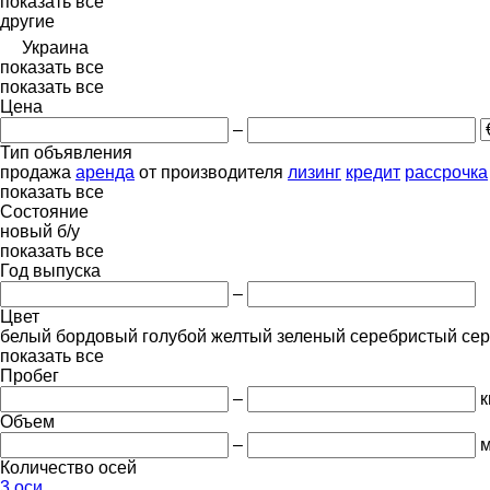
показать все
другие
Украина
показать все
показать все
Цена
–
Тип объявления
продажа
аренда
от производителя
лизинг
кредит
рассрочка
показать все
Состояние
новый
б/у
показать все
Год выпуска
–
Цвет
белый
бордовый
голубой
желтый
зеленый
серебристый
се
показать все
Пробег
–
к
Объем
–
м
Количество осей
3 оси