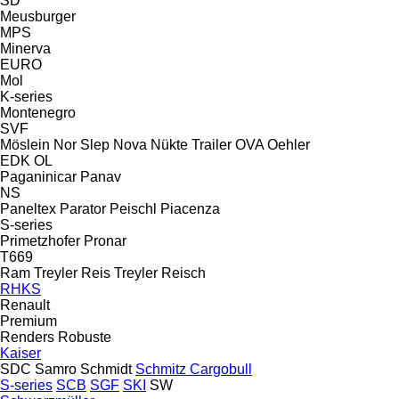
SD
Meusburger
MPS
Minerva
EURO
Mol
K-series
Montenegro
SVF
Möslein
Nor Slep
Nova
Nükte Trailer
OVA
Oehler
EDK
OL
Paganinicar
Panav
NS
Paneltex
Parator
Peischl
Piacenza
S-series
Primetzhofer
Pronar
T669
Ram Treyler
Reis Treyler
Reisch
RHKS
Renault
Premium
Renders
Robuste
Kaiser
SDC
Samro
Schmidt
Schmitz Cargobull
S-series
SCB
SGF
SKI
SW