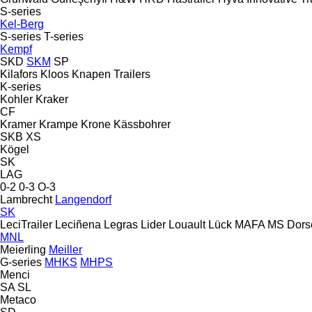
S-series
Kel-Berg
S-series
T-series
Kempf
SKD
SKM
SP
Kilafors
Kloos
Knapen Trailers
K-series
Kohler
Kraker
CF
Kramer
Krampe
Krone
Kässbohrer
SKB
XS
Kögel
SK
LAG
0-2
0-3
O-3
Lambrecht
Langendorf
SK
LeciTrailer
Leciñena
Legras
Lider
Louault
Lück
MAFA
MS Dors
MNL
Meierling
Meiller
G-series
MHKS
MHPS
Menci
SA
SL
Metaco