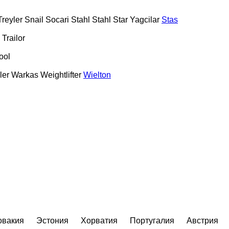
reyler
Snail
Socari
Stahl
Stahl
Star Yagcilar
Stas
Trailor
ool
ler
Warkas
Weightlifter
Wielton
овакия
Эстония
Хорватия
Португалия
Австрия