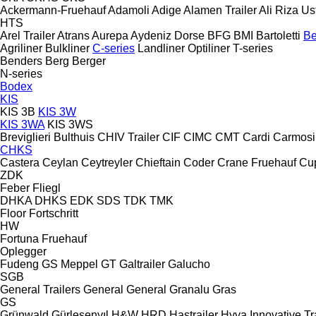
Ackermann-Fruehauf
Adamoli
Adige
Alamen Trailer
Ali Riza Us
HTS
Arel Trailer
Atrans
Aurepa
Aydeniz Dorse
BFG
BMI
Bartoletti
Be
Agriliner
Bulkliner
C-series
Landliner
Optiliner
T-series
Benders
Berg
Berger
N-series
Bodex
KIS
KIS 3B
KIS 3W
KIS 3WA
KIS 3WS
Breviglieri
Bulthuis
CHIV Trailer
CIF
CIMC
CMT
Cardi
Carmosi
CHKS
Castera
Ceylan
Ceytreyler
Chieftain
Coder
Crane Fruehauf
Cu
ZDK
Feber
Fliegl
DHKA
DHKS
EDK
SDS
TDK
TMK
Floor
Fortschritt
HW
Fortuna
Fruehauf
Oplegger
Fudeng
GS Meppel
GT
Galtrailer
Galucho
SGB
General Trailers
General
General
Granalu
Gras
GS
Grünwald
Gürleşenyıl
H&W
HRD
Hastrailer
Hyva
Innovative Tr