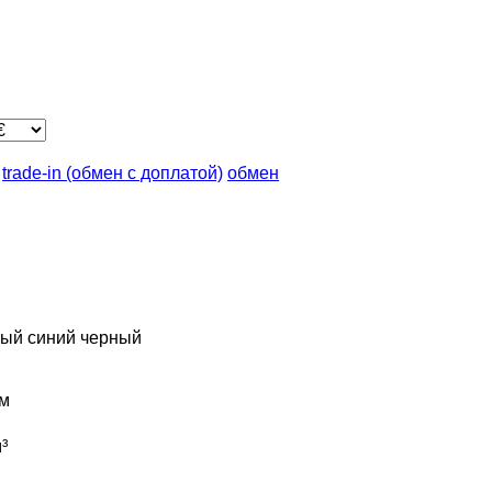
trade-in (обмен с доплатой)
обмен
рый
синий
черный
м
³