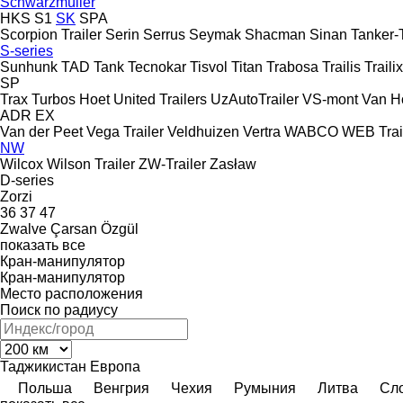
Schwarzmüller
HKS
S1
SK
SPA
Scorpion Trailer
Serin
Serrus
Seymak
Shacman
Sinan Tanker-T
S-series
Sunhunk
TAD
Tank
Tecnokar
Tisvol
Titan
Trabosa
Trailis
Trailix
SP
Trax
Turbos Hoet
United Trailers
UzAutoTrailer
VS-mont
Van H
ADR
EX
Van der Peet
Vega Trailer
Veldhuizen
Vertra
WABCO
WEB Trai
NW
Wilcox
Wilson Trailer
ZW-Trailer
Zasław
D-series
Zorzi
36
37
47
Zwalve
Çarsan
Özgül
показать все
Кран-манипулятор
Кран-манипулятор
Место расположения
Поиск по радиусу
Таджикистан
Европа
Польша
Венгрия
Чехия
Румыния
Литва
Сл