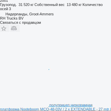
2001
Грузопод.
31 520 кг
Собственный вес
13 480 кг
Количество
осей
3
Нидерланды, Groot-Ammers
RH Trucks BV
Связаться с продавцом
полуприцеп низкорамная
платформа Nooteboom MCO-48-03V / 2 x EXTENDABLE - 27 mtr /