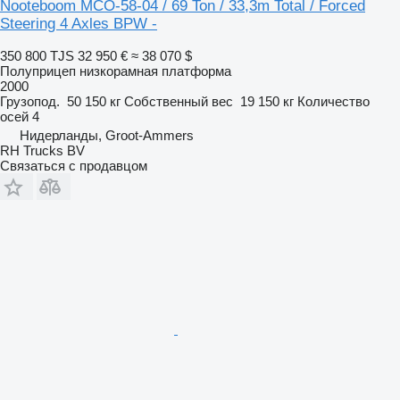
Nooteboom MCO-58-04 / 69 Ton / 33,3m Total / Forced
Steering 4 Axles BPW -
350 800 TJS
32 950 €
≈ 38 070 $
Полуприцеп низкорамная платформа
2000
Грузопод.
50 150 кг
Собственный вес
19 150 кг
Количество
осей
4
Нидерланды, Groot-Ammers
RH Trucks BV
Связаться с продавцом