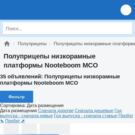
Полуприцепы
Полуприцепы низкорамные платформ
Полуприцепы низкорамные
платформы Nooteboom MCO
35 объявлений:
Полуприцепы низкорамные
платформы Nooteboom MCO
Фильтр
Сортировка
:
Дата размещения
Дата размещения
Сначала дорогие
Сначала дешевые
Год
выпуска - сначала новые
Год выпуска - сначала старые
Пробег
⬊
Пробег ⬈