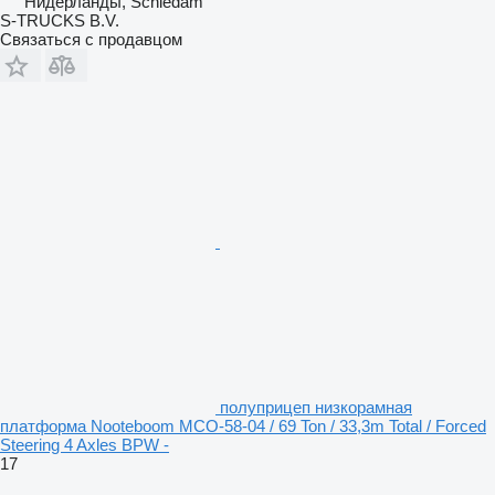
Нидерланды, Schiedam
S-TRUCKS B.V.
Связаться с продавцом
полуприцеп низкорамная
платформа Nooteboom MCO-58-04 / 69 Ton / 33,3m Total / Forced
Steering 4 Axles BPW -
17