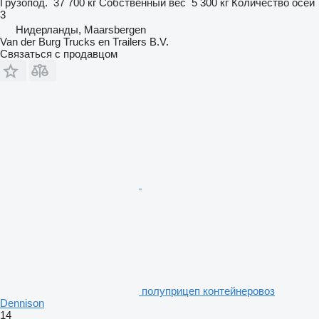
Грузопод.
37 700 кг
Собственный вес
5 300 кг
Количество осей
3
Нидерланды, Maarsbergen
Van der Burg Trucks en Trailers B.V.
Связаться с продавцом
полуприцеп контейнеровоз
Dennison
14