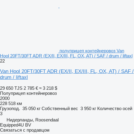
полуприцеп контейнеровоз Van
Hool 20FT/30FT ADR (EX/II, EX/III, FL, OX, AT) / SAF / drum / liftaxl
22
Van Hool 20FT/30FT ADR (EX/II, EX/III, FL, OX, AT) / SAF /
drum / liftaxl
29 650 TJS
2 785 €
≈ 3 218 $
Полуприцеп контейнеровоз
2000
228 518 км
Грузопод.
35 050 кг
Собственный вес
3 950 кг
Количество осей
3
Нидерланды, Roosendaal
Equipped4U BV
Связаться с продавцом