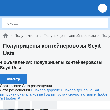
Полуприцепы
Полуприцепы контейнеровозы
Полу
Полуприцепы контейнеровозы Seyit
Usta
4 объявления:
Полуприцепы контейнеровозы
Seyit Usta
Фильтр
Сортировка
:
Дата размещения
Дата размещения
Сначала дорогие
Сначала дешевые
Год
выпуска - сначала новые
Год выпуска - сначала старые
Пробег
⬊
Пробег ⬈