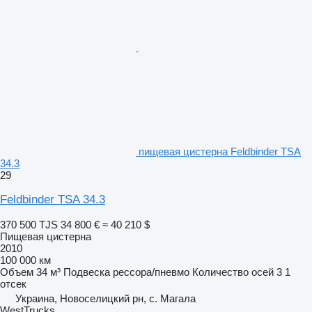
пищевая цистерна Feldbinder TSA
34.3
29
Feldbinder TSA 34.3
370 500 TJS
34 800 €
≈ 40 210 $
Пищевая цистерна
2010
100 000 км
Объем
34 м³
Подвеска
рессора/пневмо
Количество осей
3
1
отсек
Украина, Новоселицкий рн, с. Магала
WestTrucks