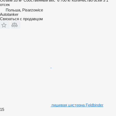
Объем
33 м³
Собственный вес
6 700 кг
Количество осей
3
1
отсек
Польша, Pisarzowice
Autotanker
Связаться с продавцом
пищевая цистерна Feldbinder
15