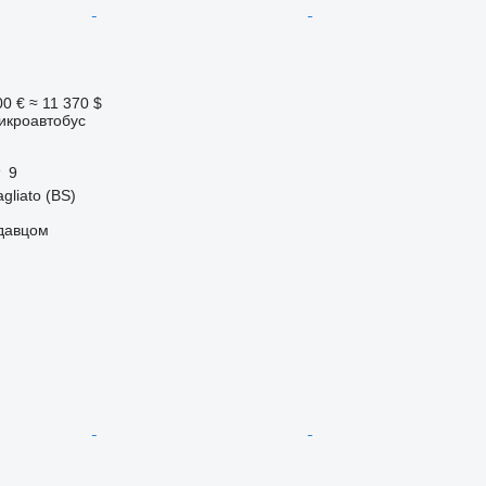
00 €
≈ 11 370 $
икроавтобус
9
gliato (BS)
одавцом