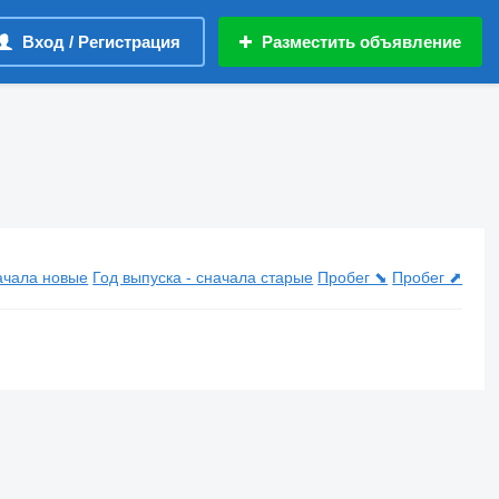
Вход / Регистрация
Разместить объявление
начала новые
Год выпуска - сначала старые
Пробег ⬊
Пробег ⬈