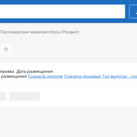
Пассажирские микроавтобусы Peugeot
тировка
:
Дата размещения
Пассажирские микроавтобусы Peugeot
а размещения
Сначала дорогие
Сначала дешевые
Год выпуска - с