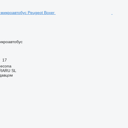
икроавтобус
17
decona
RARU SL
одавцом