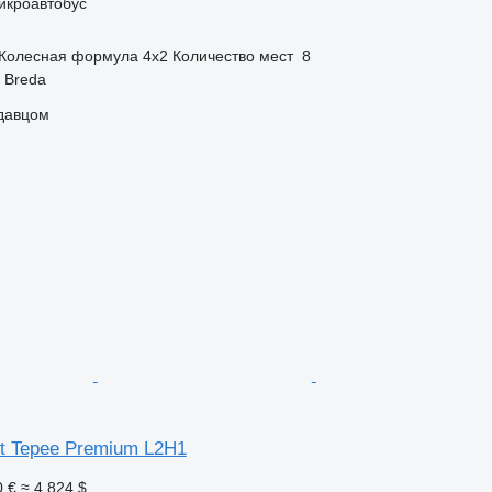
икроавтобус
Колесная формула
4x2
Количество мест
8
 Breda
одавцом
rt Tepee Premium L2H1
0 €
≈ 4 824 $