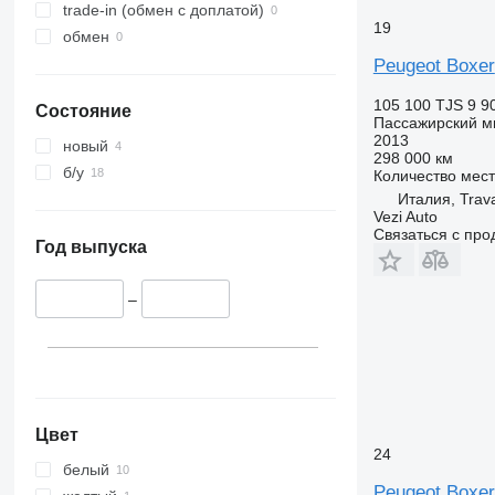
trade-in (обмен с доплатой)
19
обмен
Peugeot Boxer
105 100 TJS
9 9
Состояние
Пассажирский м
2013
новый
298 000 км
б/у
Количество мест
Италия, Trava
Vezi Auto
Связаться с пр
Год выпуска
–
Цвет
24
белый
Peugeot Boxer