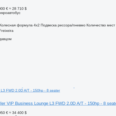
000 €
≈ 28 710 $
икроавтобус
Колесная формула
4x2
Подвеска
рессора/пневмо
Количество мест
reixeira
одавцом
L3 FWD 2.0D A/T - 150hp - 8 seater
ller VIP Business Lounge L3 FWD 2.0D A/T - 150hp - 8 seat
950 €
≈ 34 400 $