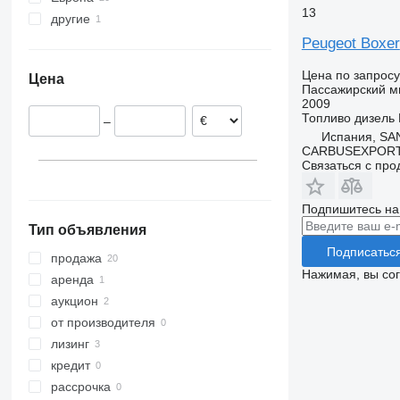
13
другие
Нидерланды
Германия
Украина
Peugeot Boxer
Польша
Цена по запросу
Цена
Испания
Пассажирский м
2009
Франция
Топливо
дизель
–
Чехия
Испания, SA
Португалия
CARBUSEXPORT 
Связаться с пр
Италия
Подпишитесь на
Тип объявления
Подписатьс
продажа
Нажимая, вы со
аренда
аукцион
от производителя
лизинг
кредит
рассрочка