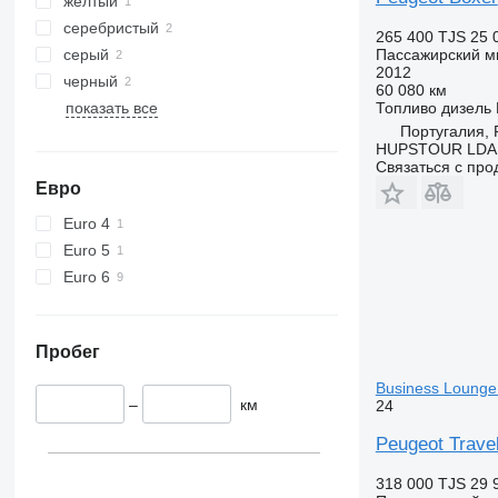
желтый
серебристый
265 400 TJS
25 
серый
Пассажирский м
2012
черный
60 080 км
показать все
Топливо
дизель
Португалия, F
HUPSTOUR LDA
Связаться с пр
Евро
Euro 4
Euro 5
Euro 6
Пробег
Business Lounge 
–
км
24
Peugeot Trave
318 000 TJS
29 