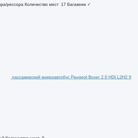
ора/рессора
Количество мест
17
Багажник
✓
пассажирский микроавтобус Peugeot Boxer 2.0 HDI L2H2 9
x2
Количество мест
9