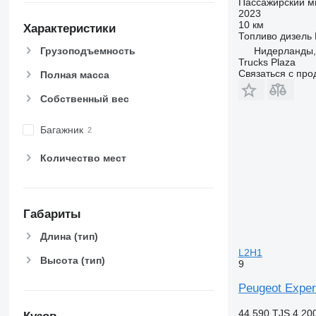
Пассажирский м
2023
10 км
Характеристики
Топливо
дизель
Грузоподъемность
Нидерланды,
Trucks Plaza
Связаться с пр
Полная масса
Собственный вес
Багажник
Количество мест
Габариты
Длина (тип)
L2H1
Высота (тип)
9
Peugeot Expe
44 590 TJS
4 20