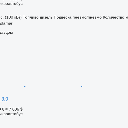
икроавтобус
с. (100 кВт)
Топливо
дизель
Подвеска
пневмо/пневмо
Количество м
adamar
одавцом
 3.0
0 €
≈ 7 006 $
икроавтобус