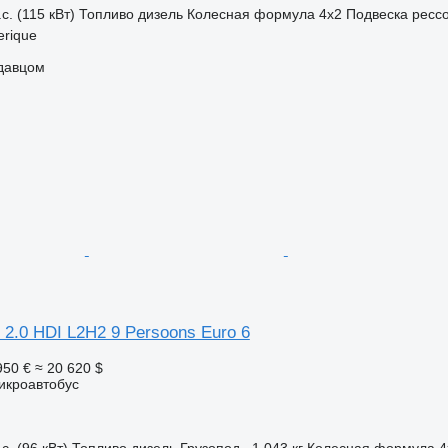
с. (115 кВт)
Топливо
дизель
Колесная формула
4x2
Подвеска
ресс
erique
одавцом
 2.0 HDI L2H2 9 Persoons Euro 6
950 €
≈ 20 620 $
икроавтобус
с. (96 кВт)
Топливо
дизель
Грузопод.
1 043 кг
Колесная формула
4