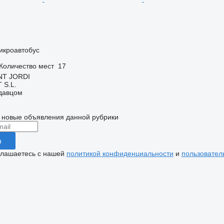
икроавтобус
Количество мест
17
NT JORDI
S.L.
одавцом
 новые объявления данной рубрики
я
глашаетесь с нашей
политикой конфиденциальности
и
пользовател