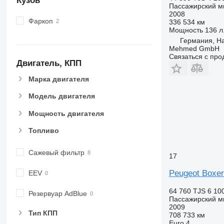
Кузов
Пассажирский м
2008
Фаркоп
336 534 км
Мощность
136 л.
Германия, H
Mehmed GmbH
Связаться с пр
Двигатель, КПП
Марка двигателя
Модель двигателя
Мощность двигателя
Топливо
Сажевый фильтр
17
Peugeot Boxer
EEV
64 760 TJS
6 10
Резервуар AdBlue
Пассажирский м
2009
Тип КПП
708 733 км
Euro 4