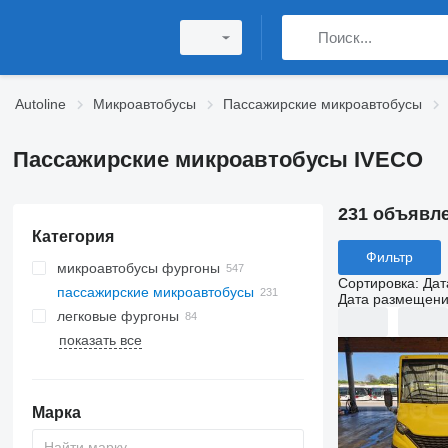
Autoline
Микроавтобусы
Пассажирские микроавтобусы
Пассажирские микроавтобусы IVECO
231 объявл
Категория
Фильтр
микроавтобусы фургоны
Сортировка
:
Дат
пассажирские микроавтобусы
Дата размещен
легковые фургоны
показать все
Марка