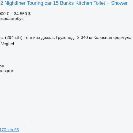
Nightliner Touring car 15 Bunks Kitchen Toilet + Shower
900 €
≈ 34 550 $
икроавтобус
с. (294 кВт)
Топливо
дизель
Грузопод.
2 340 кг
Колесная формула
 Veghel
ine
одавцом
170 km €6