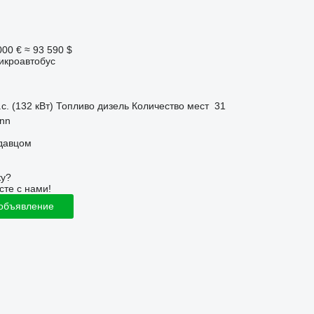
000 €
≈ 93 590 $
икроавтобус
с. (132 кВт)
Топливо
дизель
Количество мест
31
inn
одавцом
ку?
сте с нами!
 объявление