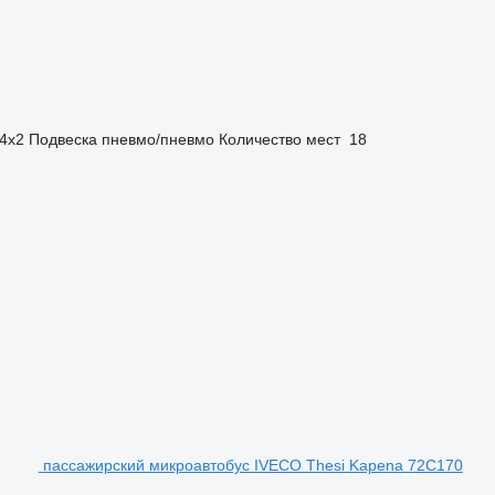
4x2
Подвеска
пневмо/пневмо
Количество мест
18
пассажирский микроавтобус IVECO Thesi Kapena 72C170