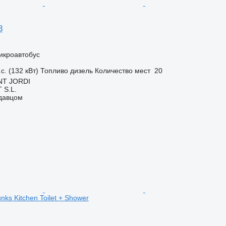
8
икроавтобус
с. (132 кВт)
Топливо
дизель
Количество мест
20
NT JORDI
S.L.
одавцом
unks Kitchen Toilet + Shower