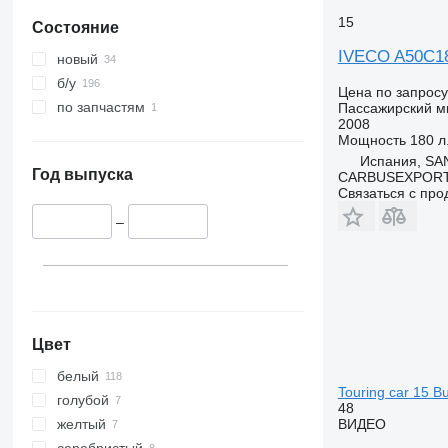
15
Состояние
IVECO A50C1
новый
б/у
Цена по запросу
по запчастям
Пассажирский м
2008
Мощность
180 л.
Испания, SA
Год выпуска
CARBUSEXPORT 
Связаться с пр
–
Цвет
белый
Touring car 15 B
голубой
48
желтый
ВИДЕО
серебристый