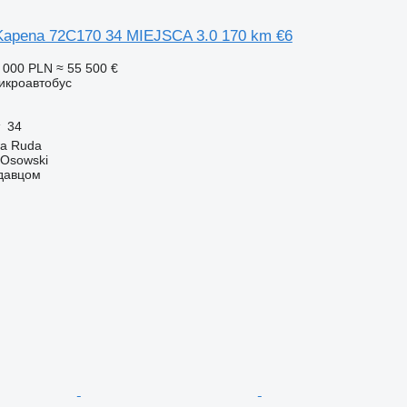
Kapena 72C170 34 MIEJSCA 3.0 170 km €6
 000 PLN
≈ 55 500 €
икроавтобус
34
a Ruda
 Osowski
одавцом