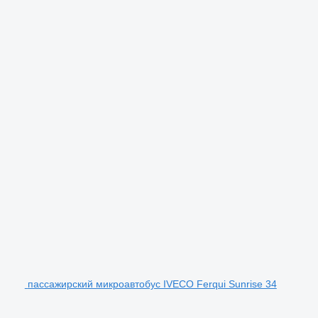
пассажирский микроавтобус IVECO Ferqui Sunrise 34