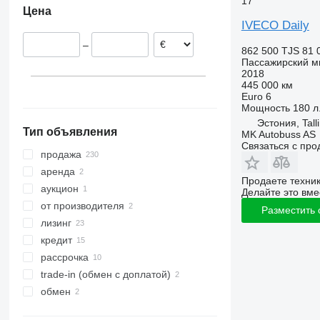
17
Цена
Испания
IVECO Daily
Румыния
–
Германия
862 500 TJS
81 
Пассажирский м
Чехия
2018
Эстония
445 000 км
Euro 6
Бельгия
Мощность
180 л.
показать все
Эстония, Tall
Тип объявления
MK Autobuss AS
Связаться с пр
продажа
аренда
Продаете техни
аукцион
Делайте это вме
от производителя
Разместить
лизинг
кредит
рассрочка
trade-in (обмен с доплатой)
обмен