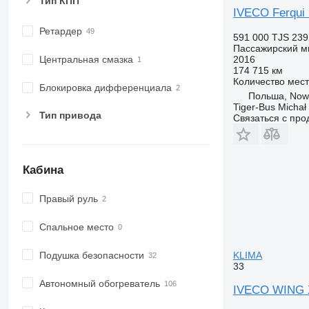
Тип КПП
IVECO Ferqui
Ретардер
591 000 TJS
239
Пассажирский м
2016
Центральная смазка
174 715 км
Количество мест
Блокировка дифференциала
Польша, Now
Tiger-Bus Michał
Тип привода
Связаться с пр
Кабина
Правый руль
Спальное место
KLIMA
Подушка безопасности
33
Автономный обогреватель
IVECO WING 