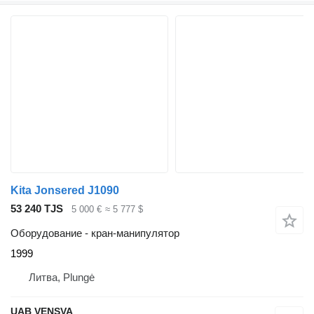
Kita Jonsered J1090
53 240 TJS
5 000 €
≈ 5 777 $
Оборудование - кран-манипулятор
1999
Литва, Plungė
UAB VENSVA