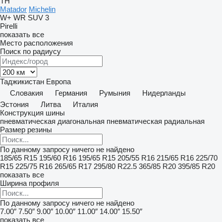
TH
Matador
Michelin
W+
WR SUV 3
Pirelli
показать все
Место расположения
Поиск по радиусу
Таджикистан
Европа
Словакия
Германия
Румыния
Нидерланды
Эстония
Литва
Италия
Конструкция шины
пневматическая диагональная
пневматическая радиальная
Размер резины
По данному запросу ничего не найдено
185/65 R15
195/60 R16
195/65 R15
205/55 R16
215/65 R16
225/70
R15
225/75 R16
265/65 R17
295/80 R22.5
365/85 R20
395/85 R20
показать все
Ширина профиля
По данному запросу ничего не найдено
7.00″
7.50″
9.00″
10.00″
11.00″
14.00″
15.50″
показать все