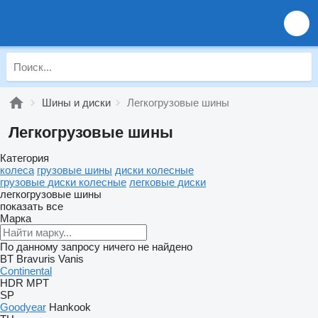
Шины и диски
Легкогрузовые шины
Легкогрузовые шины
Категория
колеса
грузовые шины
диски колесные
грузовые диски колесные
легковые диски
легкогрузовые шины
показать все
Марка
По данному запросу ничего не найдено
BT
Bravuris
Vanis
Continental
HDR
MPT
SP
Goodyear
Hankook