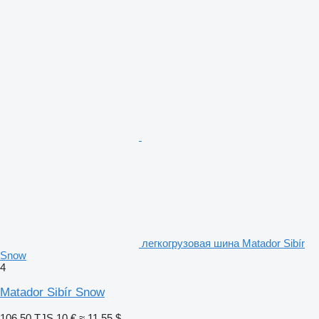
легкогрузовая шина Matador Sibír
Snow
4
Matador Sibír Snow
106,50 TJS
10 €
≈ 11,55 $