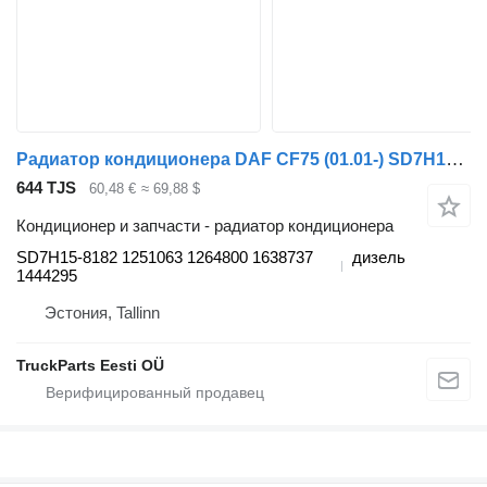
Радиатор кондиционера DAF CF75 (01.01-) SD7H15-8182 для тягача DAF LF45, LF55, LF180, CF65, CF75, CF85 (2001-)
644 TJS
60,48 €
≈ 69,88 $
Кондиционер и запчасти - радиатор кондиционера
SD7H15-8182 1251063 1264800 1638737
дизель
1444295
Эстония, Tallinn
TruckParts Eesti OÜ