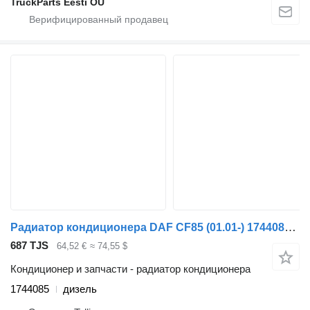
TruckParts Eesti OÜ
Радиатор кондиционера DAF CF85 (01.01-) 1744085 для тягача DAF LF45, LF55, LF180, CF65, CF75, CF85 (2001-)
687 TJS
64,52 €
≈ 74,55 $
Кондиционер и запчасти - радиатор кондиционера
1744085
дизель