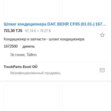
Шланг кондиционера DAF, BEHR CF85 (01.01-) 1672500 для тягача DAF LF45, LF55, LF180, CF65, CF75, CF85 (2001-)
721,30 TJS
67,74 €
≈ 78,27 $
Кондиционер и запчасти - шланг кондиционера
1672500
дизель
Эстония, Tallinn
TruckParts Eesti OÜ