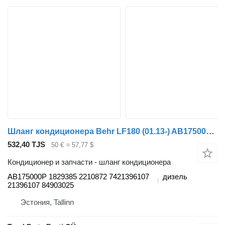
Шланг кондиционера Behr LF180 (01.13-) AB175000P для тягача DAF LF45, LF55, LF180, CF65, CF75, CF85 (2001-)
532,40 TJS
50 €
≈ 57,77 $
Кондиционер и запчасти - шланг кондиционера
AB175000P 1829385 2210872 7421396107
дизель
21396107 84903025
Эстония, Tallinn