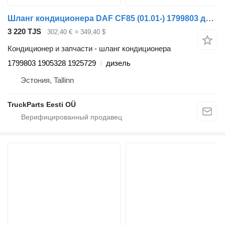
Шланг кондиционера DAF CF85 (01.01-) 1799803 для тягача DAF LF45, LF55, LF180, CF65, CF75, CF85 (2001-)
3 220 TJS
302,40 €
≈ 349,40 $
Кондиционер и запчасти - шланг кондиционера
1799803 1905328 1925729
дизель
Эстония, Tallinn
TruckParts Eesti OÜ