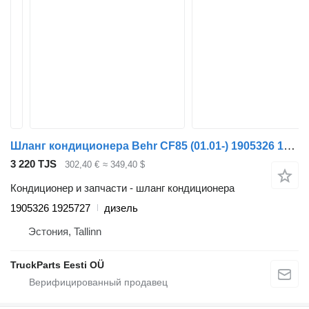
Шланг кондиционера Behr CF85 (01.01-) 1905326 1925727 для тягача DAF LF45, LF55, LF180, CF65, CF75, CF85 (2001-)
3 220 TJS
302,40 €
≈ 349,40 $
Кондиционер и запчасти - шланг кондиционера
1905326 1925727
дизель
Эстония, Tallinn
TruckParts Eesti OÜ