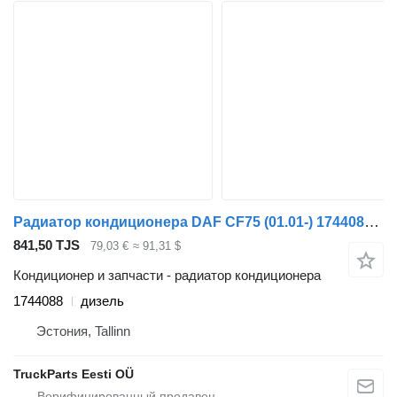
Радиатор кондиционера DAF CF75 (01.01-) 1744088 для тягача DAF LF45, LF55, LF180, CF65, CF75, CF85 (2001-)
841,50 TJS
79,03 €
≈ 91,31 $
Кондиционер и запчасти - радиатор кондиционера
1744088
дизель
Эстония, Tallinn
TruckParts Eesti OÜ