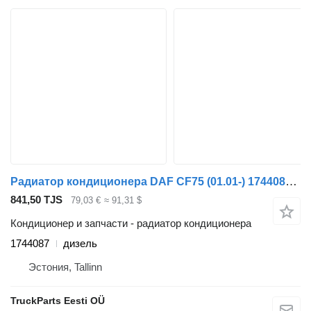
Радиатор кондиционера DAF CF75 (01.01-) 1744087 для тягача DAF LF45, LF55, LF180, CF65, CF75, CF85 (2001-)
841,50 TJS
79,03 €
≈ 91,31 $
Кондиционер и запчасти - радиатор кондиционера
1744087
дизель
Эстония, Tallinn
TruckParts Eesti OÜ