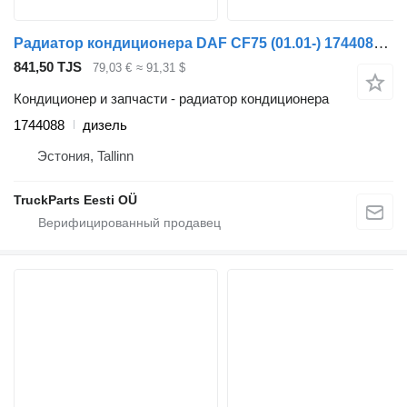
Радиатор кондиционера DAF CF75 (01.01-) 1744088 для тягача DAF LF45, LF55, LF180, CF65, CF75, CF85 (2001-)
841,50 TJS
79,03 €
≈ 91,31 $
Кондиционер и запчасти - радиатор кондиционера
1744088
дизель
Эстония, Tallinn
TruckParts Eesti OÜ