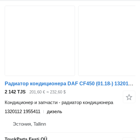
Радиатор кондиционера DAF CF450 (01.18-) 1320112 1955411 для тягача DAF CF450, CF460 (2017-)
2 142 TJS
201,60 €
≈ 232,60 $
Кондиционер и запчасти - радиатор кондиционера
1320112 1955411
дизель
Эстония, Tallinn
TruckParts Eesti OÜ