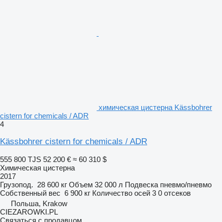
химическая цистерна Kässbohrer
cistern for chemicals / ADR
4
Kässbohrer cistern for chemicals / ADR
555 800 TJS
52 200 €
≈ 60 310 $
Химическая цистерна
2017
Грузопод.
28 600 кг
Объем
32 000 л
Подвеска
пневмо/пневмо
Собственный вес
6 900 кг
Количество осей
3
0 отсеков
Польша, Krakow
CIEZAROWKI.PL
Связаться с продавцом