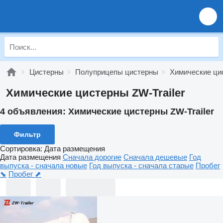
Цистерны
Полуприцепы цистерны
Химические ци
Химические цистерны ZW-Trailer
4 объявления:
Химические цистерны ZW-Trailer
Фильтр
Сортировка
:
Дата размещения
Дата размещения
Сначала дорогие
Сначала дешевые
Год
выпуска - сначала новые
Год выпуска - сначала старые
Пробег
⬊
Пробег ⬈