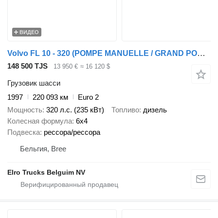
ВИДЕО
Volvo FL 10 - 320 (POMPE MANUELLE / GRAND PONT / LAMES / BIG AXLE / ST
148 500 TJS
13 950 €
≈ 16 120 $
Грузовик шасси
1997
220 093 км
Euro 2
Мощность
320 л.с. (235 кВт)
Топливо
дизель
Колесная формула
6x4
Подвеска
рессора/рессора
Бельгия, Bree
Elro Trucks Belguim NV