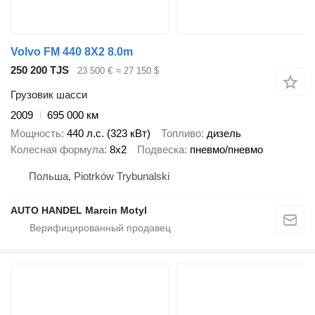
Volvo FM 440 8X2 8.0m
250 200 TJS
23 500 €
≈ 27 150 $
Грузовик шасси
2009
695 000 км
Мощность
440 л.с. (323 кВт)
Топливо
дизель
Колесная формула
8x2
Подвеска
пневмо/пневмо
Польша, Piotrków Trybunalski
AUTO HANDEL Marcin Motyl