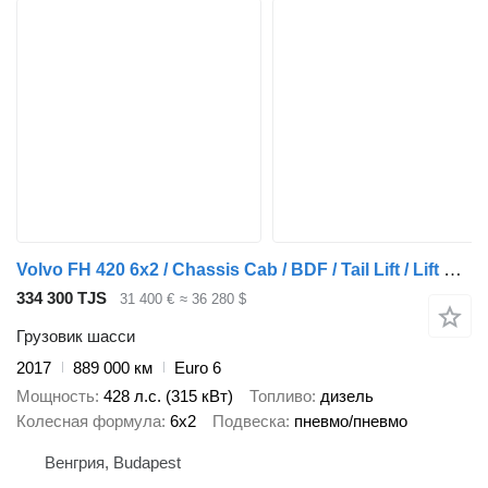
Volvo FH 420 6x2 / Chassis Cab / BDF / Tail Lift / Lift & Steering Axl
334 300 TJS
31 400 €
≈ 36 280 $
Грузовик шасси
2017
889 000 км
Euro 6
Мощность
428 л.с. (315 кВт)
Топливо
дизель
Колесная формула
6x2
Подвеска
пневмо/пневмо
Венгрия, Budapest