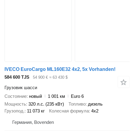
IVECO EuroCargo ML160E32 4x2, 5x Vorhanden!
584 600 TJS
54 900 €
≈ 63 430 $
Грузовик шасси
Состояние
новый
1 001 км
Euro 6
Мощность
320 л.с. (235 кВт)
Топливо
дизель
Грузопод.
11 073 кг
Колесная формула
4x2
Германия, Bovenden