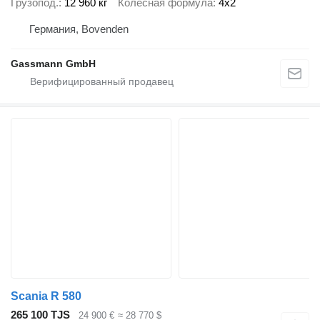
Грузопод.
12 960 кг
Колесная формула
4x2
Германия, Bovenden
Gassmann GmbH
Scania R 580
265 100 TJS
24 900 €
≈ 28 770 $