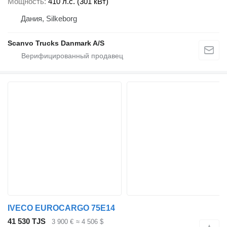
Мощность
410 л.с. (301 кВт)
Дания, Silkeborg
Scanvo Trucks Danmark A/S
IVECO EUROCARGO 75E14
41 530 TJS
3 900 €
≈ 4 506 $