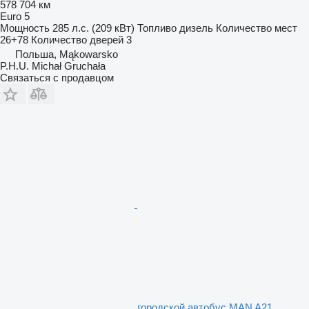
578 704 км
Euro 5
Мощность
285 л.с. (209 кВт)
Топливо
дизель
Количество мест
26+78
Количество дверей
3
Польша, Mąkowarsko
P.H.U. Michał Gruchała
Связаться с продавцом
городской автобус MAN A21