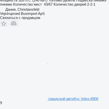
Мощность
326 л.с. (240 кВт)
Топливо
дизель
Подвеска
пневмо/
пневмо
Количество мест
43/67
Количество дверей
2-2-1
Дания, Christiansfeld
Vejstruproed Busimport ApS
Связаться с продавцом
городской автобус Volvo 8900
9