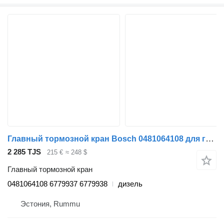
Главный тормозной кран Bosch 0481064108 для грузовика Volvo FL, FE (2005-2014)
2 285 TJS
215 €
≈ 248 $
Главный тормозной кран
0481064108 6779937 6779938
дизель
Эстония, Rummu