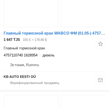
Главный тормозной кран WABCO ФМ (01.05-) 4757110740 для грузовика Volvo FM7-FM12, FM, FMX (1998-2014)
1 647 TJS
155 €
≈ 178,80 $
Главный тормозной кран
4757110740 1628954
дизель
Эстония, Rummu
KB AUTO EESTI OÜ