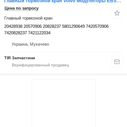
Главный тормозной кран Volvo Модуляторы EBS20428938 20570906 20828237 5801290649 7420570906 7 для грузовика Volvo VOLVO, IVECO.RVI
Цена по запросу
Главный тормозной кран
20428938 20570906 20828237 5801290649 7420570906
7420828237 7421122034
Украина, Мукачево
TIR Запчастини