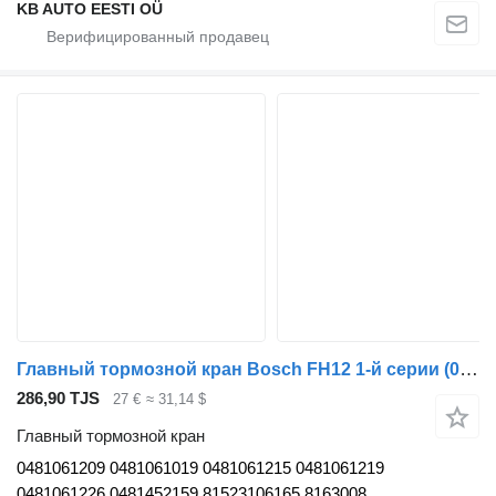
KB AUTO EESTI OÜ
Главный тормозной кран Bosch FH12 1-й серии (01.93-12.02) 0481061209 для грузовика Volvo FH12, FH16, NH12, FH, VNL780 (1993-2014)
286,90 TJS
27 €
≈ 31,14 $
Главный тормозной кран
0481061209 0481061019 0481061215 0481061219
0481061226 0481452159 81523106165 8163008