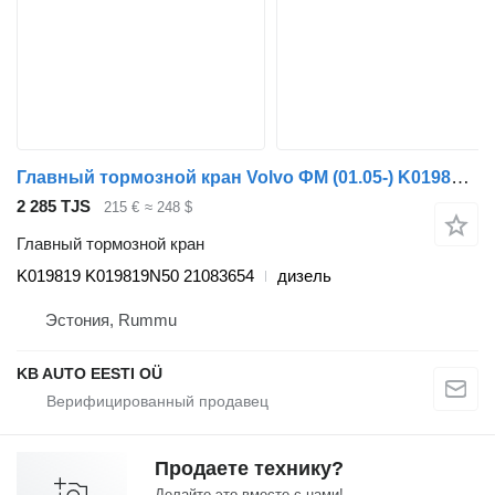
Главный тормозной кран Volvo ФМ (01.05-) K019819 для грузовика Volvo FM7-FM12, FM, FMX (1998-2014)
2 285 TJS
215 €
≈ 248 $
Главный тормозной кран
K019819 K019819N50 21083654
дизель
Эстония, Rummu
KB AUTO EESTI OÜ
Продаете технику?
Делайте это вместе с нами!