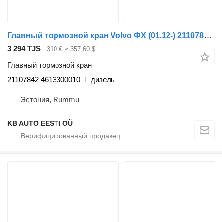
Главный тормозной кран Volvo ФХ (01.12-) 21107842 для грузовика Volvo FH, FM, FMX-4 series (2013-)
3 294 TJS
310 €
≈ 357,60 $
Главный тормозной кран
21107842 4613300010
дизель
Эстония, Rummu
KB AUTO EESTI OÜ