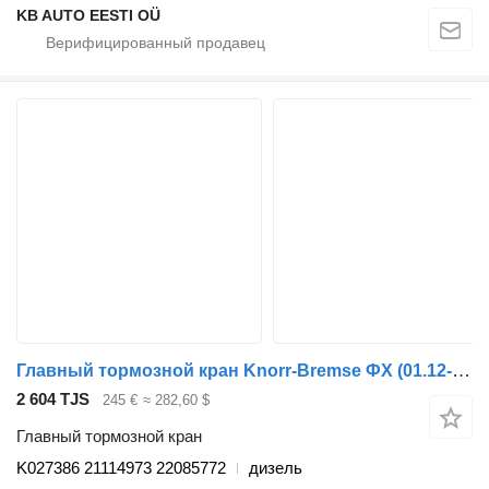
KB AUTO EESTI OÜ
Главный тормозной кран Knorr-Bremse ФХ (01.12-) K027386 для грузовика Volvo FH, FM, FMX-4 series (2013-)
2 604 TJS
245 €
≈ 282,60 $
Главный тормозной кран
K027386 21114973 22085772
дизель