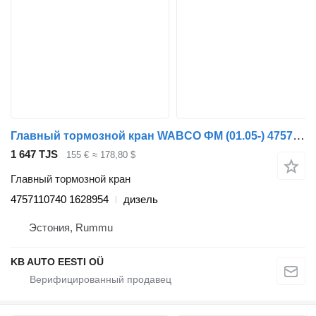
Главный тормозной кран WABCO ФМ (01.05-) 4757110740 для грузовика Volvo FM7-FM12, FM, FMX (1998-2014)
1 647 TJS
155 €
≈ 178,80 $
Главный тормозной кран
4757110740 1628954
дизель
Эстония, Rummu
KB AUTO EESTI OÜ