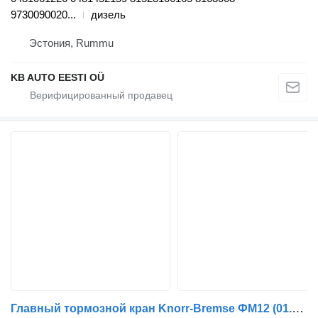
9730090020...
дизель
Эстония, Rummu
KB AUTO EESTI OÜ
Главный тормозной кран Knorr-Bremse ФМ12 (01.98-12.05) K021203 для грузовика Volvo FM7-FM12, FM, FMX (1998-2014)