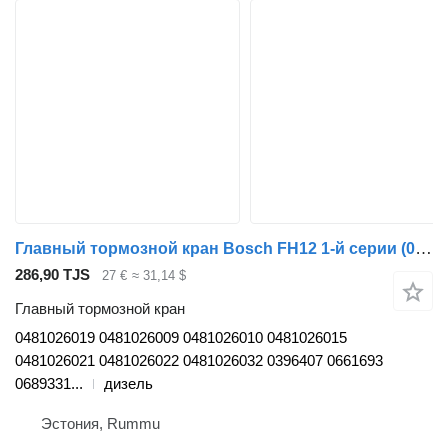
Главный тормозной кран Bosch FH12 1-й серии (01.93-12.02) 0481026019 для грузовика Volvo FH12, FH16, NH12, FH, VNL780 (1993-2014)
286,90 TJS
27 €
≈ 31,14 $
Главный тормозной кран
0481026019 0481026009 0481026010 0481026015
0481026021 0481026022 0481026032 0396407 0661693
0689331...
дизель
Эстония, Rummu