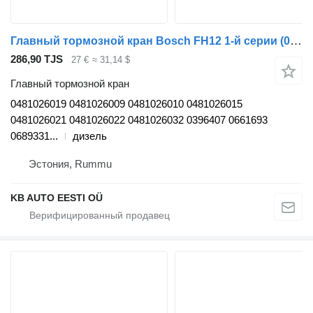
Главный тормозной кран Bosch FH12 1-й серии (01.93-12.02) 0481026019 для грузовика Volvo FH12, FH16, NH12, FH, VNL780 (1993-2014)
286,90 TJS
27 €
≈ 31,14 $
Главный тормозной кран
0481026019 0481026009 0481026010 0481026015
0481026021 0481026022 0481026032 0396407 0661693
0689331...
дизель
Эстония, Rummu
KB AUTO EESTI OÜ