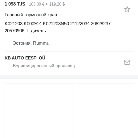
1 098 TJS
103,30 €
≈ 119,20 $
Главный тормозной кран
K021203 K000914 K021203N50 21122034 20828237
20570906
дизель
Эстония, Rummu
KB AUTO EESTI OÜ