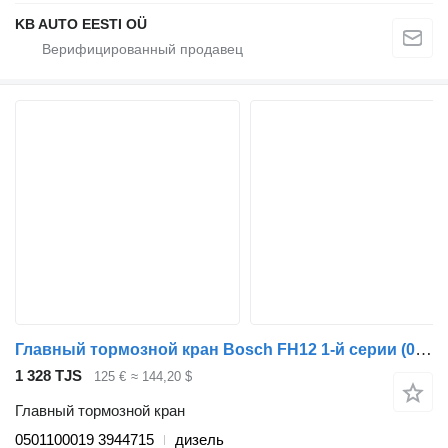
KB AUTO EESTI OÜ
Главный тормозной кран Bosch FH12 1-й серии (01.93-12.02) 0501100019 для грузовика Volvo FH12, FH16, NH12, FH, VNL780 (1993-2014)
1 328 TJS
125 €
≈ 144,20 $
Главный тормозной кран
0501100019 3944715
дизель