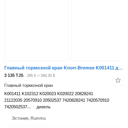
Главный тормозной кран Knorr-Bremse K001411 для грузовика Volvo FH, FM, FMX-4 series (2013-)
3 135 TJS
295 €
≈ 340,30 $
Главный тормозной кран
K001411 K102312 K020023 K020022 20828241
21122035 20570910 20502537 7420828241 7420570910
7420502537...
дизель
Эстония, Rummu