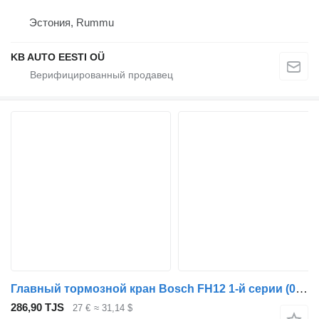
Эстония, Rummu
KB AUTO EESTI OÜ
Главный тормозной кран Bosch FH12 1-й серии (01.93-12.02) 0481026019 для грузовика Volvo FH12, FH16, NH12, FH, VNL780 (1993-2014)
286,90 TJS
27 €
≈ 31,14 $