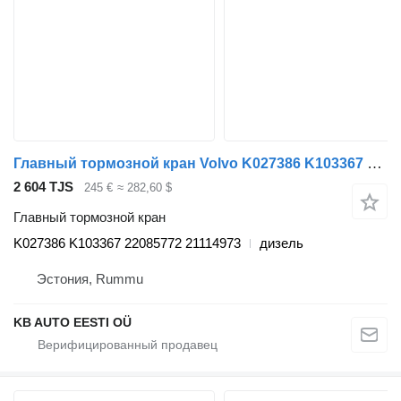
Главный тормозной кран Volvo K027386 K103367 для грузовика Volvo FH, FM, FMX-4 series (2013-)
2 604 TJS
245 €
≈ 282,60 $
Главный тормозной кран
K027386 K103367 22085772 21114973
дизель
Эстония, Rummu
KB AUTO EESTI OÜ