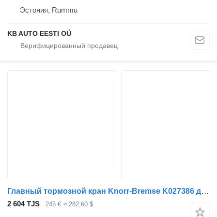
Эстония, Rummu
KB AUTO EESTI OÜ
Главный тормозной кран Knorr-Bremse K027386 для грузовика Volvo FH, FM, FMX-4 series (2013-)
2 604 TJS
245 €
≈ 282,60 $