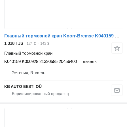
Главный тормозной кран Knorr-Bremse K040159 K000928 для грузовика Volvo FH12, FH16, NH12, FH, VNL780 (1993-2014)
1 318 TJS
124 €
≈ 143 $
Главный тормозной кран
K040159 K000928 21390585 20456400
дизель
Эстония, Rummu
KB AUTO EESTI OÜ