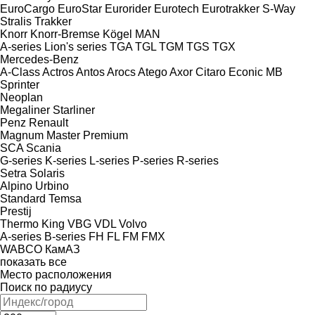
EuroCargo
EuroStar
Eurorider
Eurotech
Eurotrakker
S-Way
Stralis
Trakker
Knorr
Knorr-Bremse
Kögel
MAN
A-series
Lion's series
TGA
TGL
TGM
TGS
TGX
Mercedes-Benz
A-Class
Actros
Antos
Arocs
Atego
Axor
Citaro
Econic
MB
Sprinter
Neoplan
Megaliner
Starliner
Penz
Renault
Magnum
Master
Premium
SCA
Scania
G-series
K-series
L-series
P-series
R-series
Setra
Solaris
Alpino
Urbino
Standard
Temsa
Prestij
Thermo King
VBG
VDL
Volvo
A-series
B-series
FH
FL
FM
FMX
WABCO
КамАЗ
показать все
Место расположения
Поиск по радиусу