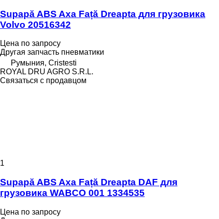
Supapă ABS Axa Față Dreapta для грузовика
Volvo 20516342
Цена по запросу
Другая запчасть пневматики
Румыния, Cristesti
ROYAL DRU AGRO S.R.L.
Связаться с продавцом
1
Supapă ABS Axa Față Dreapta DAF для
грузовика WABCO 001 1334535
Цена по запросу