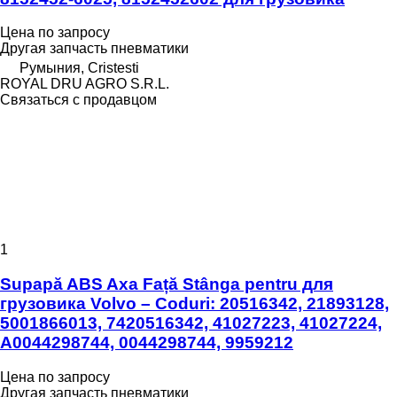
Цена по запросу
Другая запчасть пневматики
Румыния, Cristesti
ROYAL DRU AGRO S.R.L.
Связаться с продавцом
1
Supapă ABS Axa Față Stânga pentru для
грузовика Volvo – Coduri: 20516342, 21893128,
5001866013, 7420516342, 41027223, 41027224,
A0044298744, 0044298744, 9959212
Цена по запросу
Другая запчасть пневматики