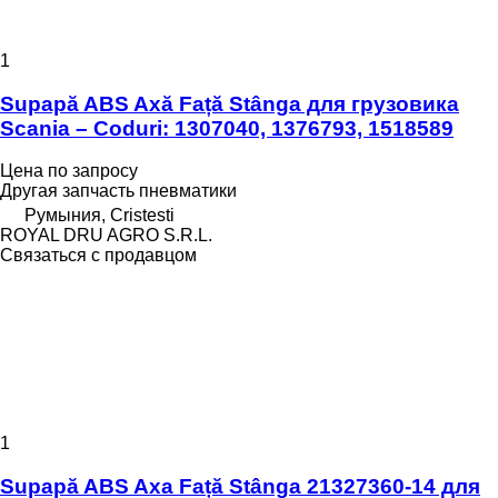
1
Supapă ABS Axă Față Stânga для грузовика
Scania – Coduri: 1307040, 1376793, 1518589
Цена по запросу
Другая запчасть пневматики
Румыния, Cristesti
ROYAL DRU AGRO S.R.L.
Связаться с продавцом
1
Supapă ABS Axa Față Stânga 21327360-14 для