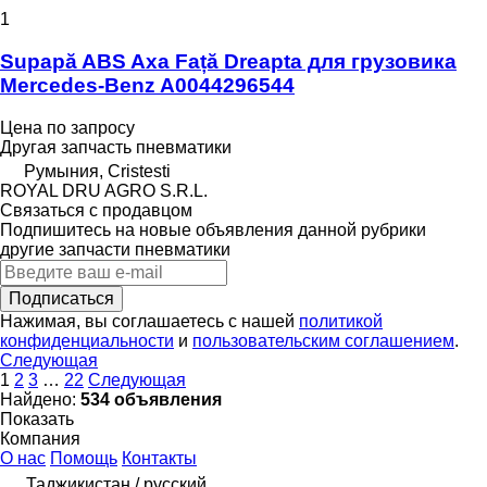
1
Supapă ABS Axa Față Dreapta для грузовика
Mercedes-Benz A0044296544
Цена по запросу
Другая запчасть пневматики
Румыния, Cristesti
ROYAL DRU AGRO S.R.L.
Связаться с продавцом
Подпишитесь на новые объявления данной рубрики
другие запчасти пневматики
Подписаться
Нажимая, вы соглашаетесь с нашей
политикой
конфиденциальности
и
пользовательским соглашением
.
Следующая
1
2
3
…
22
Следующая
Найдено:
534 объявления
Показать
Компания
О нас
Помощь
Контакты
Таджикистан / русский