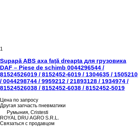
1
Supapă ABS axa față dreapta для грузовика
DAF – Piese de schimb 0044296544 /
81524526019 / 8152452-6019 / 1304635 / 1505210
/ 0044298744 / 9959212 / 21893128 / 1934974 /
81524526038 / 8152452-6038 / 8152452-5019
Цена по запросу
Другая запчасть пневматики
Румыния, Cristesti
ROYAL DRU AGRO S.R.L.
Связаться с продавцом