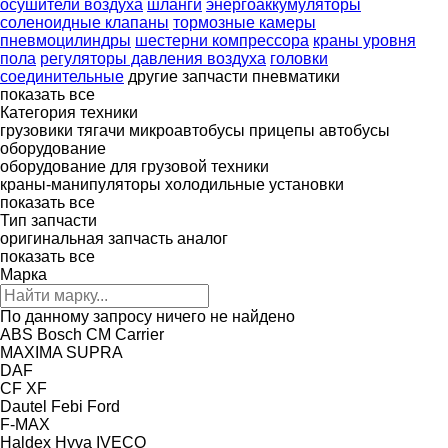
осушители воздуха
шланги
энергоаккумуляторы
соленоидные клапаны
тормозные камеры
пневмоцилиндры
шестерни компрессора
краны уровня
пола
регуляторы давления воздуха
головки
соединительные
другие запчасти пневматики
показать все
Категория техники
грузовики
тягачи
микроавтобусы
прицепы
автобусы
оборудование
оборудование для грузовой техники
краны-манипуляторы
холодильные установки
показать все
Тип запчасти
оригинальная запчасть
аналог
показать все
Марка
По данному запросу ничего не найдено
ABS
Bosch
CM
Carrier
MAXIMA
SUPRA
DAF
CF
XF
Dautel
Febi
Ford
F-MAX
Haldex
Hyva
IVECO