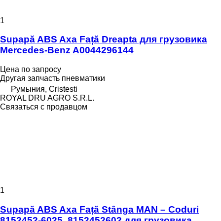
1
Supapă ABS Axa Față Dreapta для грузовика
Mercedes-Benz A0044296144
Цена по запросу
Другая запчасть пневматики
Румыния, Cristesti
ROYAL DRU AGRO S.R.L.
Связаться с продавцом
1
Supapă ABS Axa Față Stânga MAN – Coduri
8152452-6025, 8152452602 для грузовика