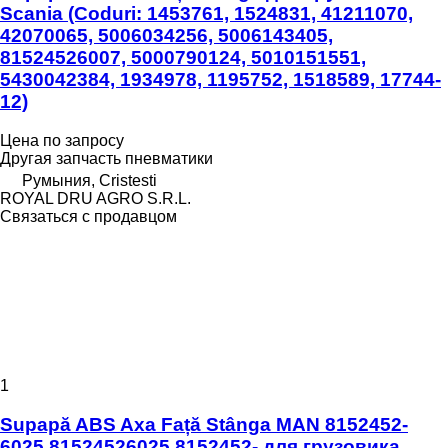
Scania (Coduri: 1453761, 1524831, 41211070,
42070065, 5006034256, 5006143405,
81524526007, 5000790124, 5010151551,
5430042384, 1934978, 1195752, 1518589, 17744-
12)
Цена по запросу
Другая запчасть пневматики
Румыния, Cristesti
ROYAL DRU AGRO S.R.L.
Связаться с продавцом
1
Supapă ABS Axa Față Stânga MAN 8152452-
6025 81524526025 8152452- для грузовика