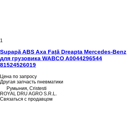
1
Supapă ABS Axa Față Dreapta Mercedes-Benz
для грузовика WABCO A0044296544
81524526019
Цена по запросу
Другая запчасть пневматики
Румыния, Cristesti
ROYAL DRU AGRO S.R.L.
Связаться с продавцом