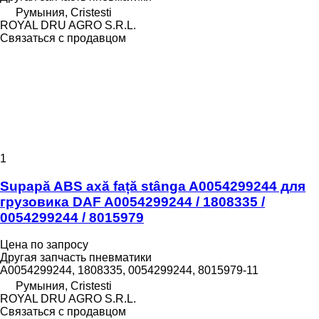
Румыния, Cristesti
ROYAL DRU AGRO S.R.L.
Связаться с продавцом
1
Supapă ABS axă față stânga A0054299244 для
грузовика DAF A0054299244 / 1808335 /
0054299244 / 8015979
Цена по запросу
Другая запчасть пневматики
A0054299244, 1808335, 0054299244, 8015979-11
Румыния, Cristesti
ROYAL DRU AGRO S.R.L.
Связаться с продавцом