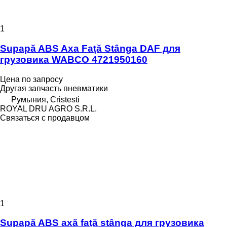
1
Supapă ABS Axa Față Stânga DAF для
грузовика WABCO 4721950160
Цена по запросу
Другая запчасть пневматики
Румыния, Cristesti
ROYAL DRU AGRO S.R.L.
Связаться с продавцом
1
Supapă ABS axă față stânga для грузовика