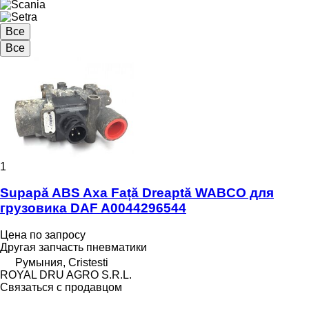
Все
Все
1
Supapă ABS Axa Față Dreaptă WABCO для
грузовика DAF A0044296544
Цена по запросу
Другая запчасть пневматики
Румыния, Cristesti
ROYAL DRU AGRO S.R.L.
Связаться с продавцом