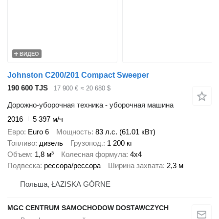
ВИДЕО
Johnston C200/201 Compact Sweeper
190 600 TJS
17 900 €
≈ 20 680 $
Дорожно-уборочная техника - уборочная машина
2016
5 397 м/ч
Евро
Euro 6
Мощность
83 л.с. (61.01 кВт)
Топливо
дизель
Грузопод.
1 200 кг
Объем
1,8 м³
Колесная формула
4x4
Подвеска
рессора/рессора
Ширина захвата
2,3 м
Польша, ŁAZISKA GÓRNE
MGC CENTRUM SAMOCHODOW DOSTAWCZYCH