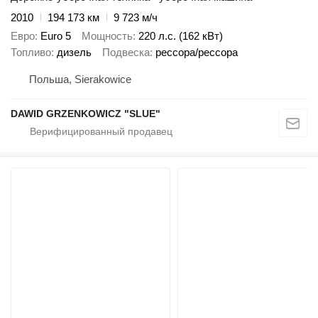
2010
194 173 км
9 723 м/ч
Евро
Euro 5
Мощность
220 л.с. (162 кВт)
Топливо
дизель
Подвеска
рессора/рессора
Польша, Sierakowice
DAWID GRZENKOWICZ "SLUE"