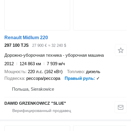
Renault Midlum 220
297 100 TJS
27 900 €
≈ 32 240 $
Дорожно-уборочная техника - уборочная машина
2012
124 863 км
7 939 м/ч
Мощность
220 л.с. (162 кВт)
Топливо
дизель
Подвеска
рессора/рессора
Правый руль
✓
Польша, Sierakowice
DAWID GRZENKOWICZ "SLUE"