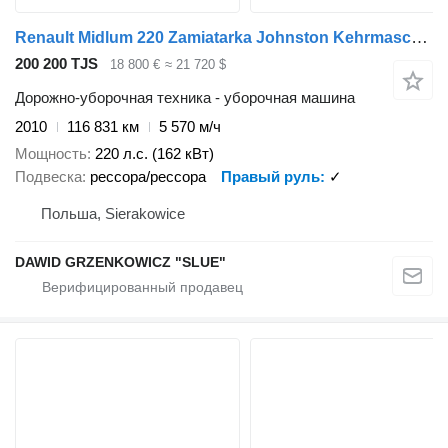
Renault Midlum 220 Zamiatarka Johnston Kehrmaschine
200 200 TJS
18 800 €
≈ 21 720 $
Дорожно-уборочная техника - уборочная машина
2010
116 831 км
5 570 м/ч
Мощность
220 л.с. (162 кВт)
Подвеска
рессора/рессора
Правый руль
✓
Польша, Sierakowice
DAWID GRZENKOWICZ "SLUE"