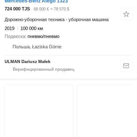
Mercedes-Benz Atego 1323
724 000 TJS
68 000 €
≈ 78 570 $
Дорожно-уборочная техника - уборочная машина
2019
100 000 км
Подвеска
пневмо/пневмо
Польша, Łaziska Górne
ULMAN Dariusz Małek