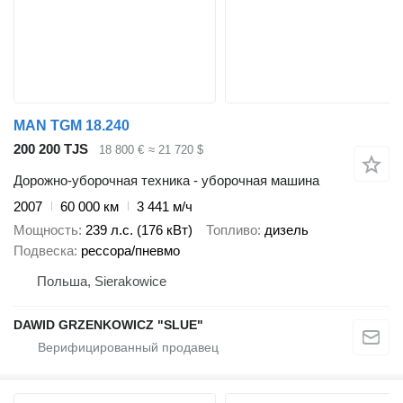
MAN TGM 18.240
200 200 TJS
18 800 €
≈ 21 720 $
Дорожно-уборочная техника - уборочная машина
2007
60 000 км
3 441 м/ч
Мощность
239 л.с. (176 кВт)
Топливо
дизель
Подвеска
рессора/пневмо
Польша, Sierakowice
DAWID GRZENKOWICZ "SLUE"