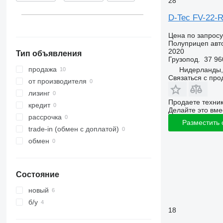
28
D-Tec FV-22-R
Цена по запросу
Полуприцеп авт
2020
Тип объявления
Грузопод.
37 96
продажа
Нидерланды,
Связаться с пр
от производителя
лизинг
Продаете техни
кредит
Делайте это вме
рассрочка
Разместить
trade-in (обмен с доплатой)
обмен
Состояние
новый
б/у
18