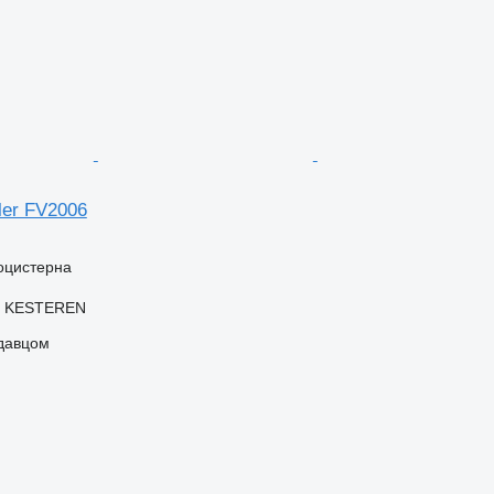
iler FV2006
оцистерна
, KESTEREN
одавцом