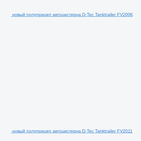
новый полуприцеп автоцистерна D-Tec Tanktrailer FV2006
новый полуприцеп автоцистерна D-Tec Tanktrailer FV2011