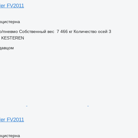
ler FV2011
оцистерна
о/пневмо
Собственный вес
7 466 кг
Количество осей
3
, KESTEREN
одавцом
ler FV2011
оцистерна