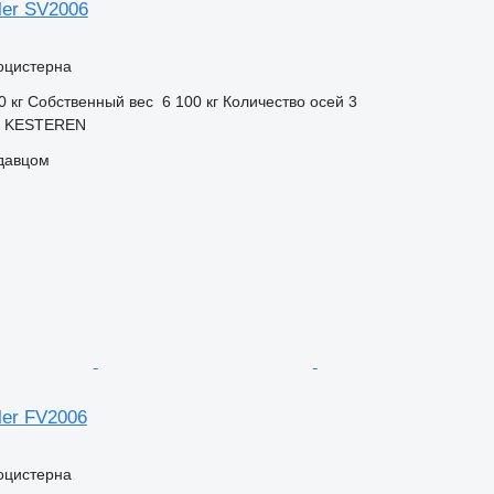
iler SV2006
оцистерна
0 кг
Собственный вес
6 100 кг
Количество осей
3
, KESTEREN
одавцом
iler FV2006
оцистерна