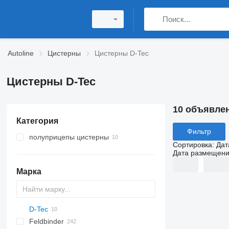
Autoline
Цистерны
Цистерны D-Tec
Цистерны D-Tec
10 объявле
Категория
Фильтр
полуприцепы цистерны
Сортировка
:
Дат
полуприцепы автоцистерны
Дата размещен
Марка
D-Tec
54500
SVM
NCG
CB
T-series
SAPL
KIS
STF
ADR
CK
SOA
Feldbinder
NG
BPDO
K series
LPG
45
AMMONIA
Carrytank