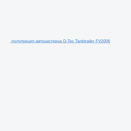
полуприцеп автоцистерна D-Tec Tanktrailer FV2006