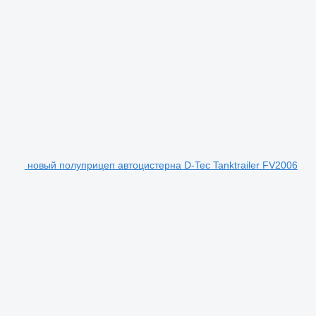
новый полуприцеп автоцистерна D-Tec Tanktrailer FV2006