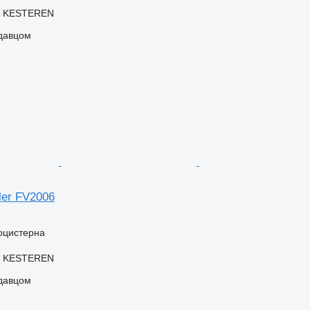
, KESTEREN
одавцом
iler FV2006
оцистерна
, KESTEREN
одавцом