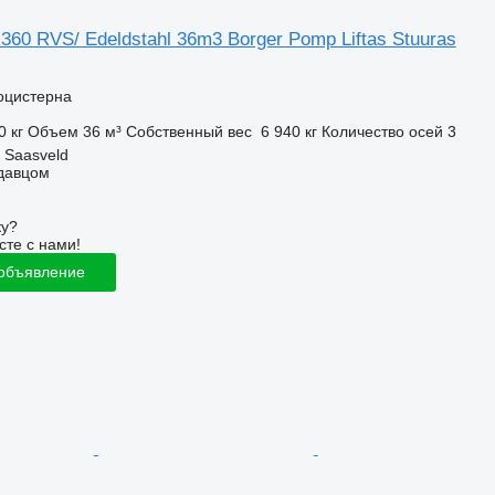
360 RVS/ Edeldstahl 36m3 Borger Pomp Liftas Stuuras
оцистерна
0 кг
Объем
36 м³
Собственный вес
6 940 кг
Количество осей
3
 Saasveld
одавцом
ку?
сте с нами!
 объявление