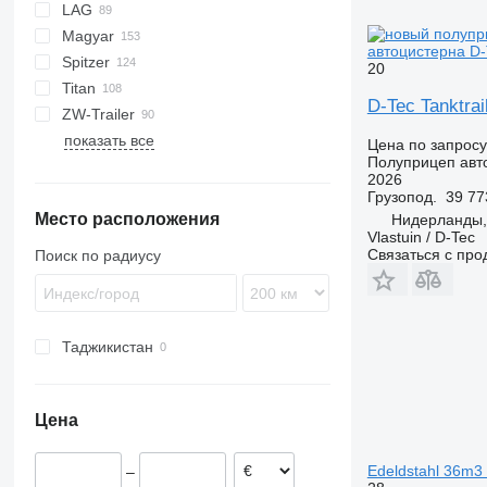
LAG
BPO
LPG
TF
EUT
ASW
TX
Stralis
Modulo
TSA
SSK
Magyar
KIP
SSL
0-3
TGS
автоцистерна D-
Spitzer
TSA
STB
GSA
S-series
SA
L-series
CM
MACOLA
SCT
TS
20
Titan
STS
O-3
SR
SL
SF
LPG
D-Tec Tanktra
ZW-Trailer
SK
OPL 38
SP
ADR
97
NS
LPG
показать все
TX
Цена по запросу
Полуприцеп авт
2026
Грузопод.
39 77
Место расположения
Нидерланды
Vlastuin / D-Tec
Связаться с пр
Поиск по радиусу
Таджикистан
Цена
Edeldstahl 36m3 
–