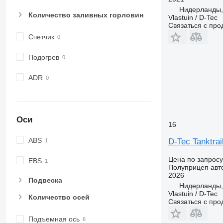
Нидерланды
Количество заливных горловин
Vlastuin / D-Tec
Связаться с пр
Счетчик
Подогрев
ADR
Оси
16
ABS
D-Tec Tanktra
Цена по запросу
EBS
Полуприцеп авт
2026
Подвеска
Нидерланды
Vlastuin / D-Tec
Количество осей
Связаться с пр
Подъемная ось