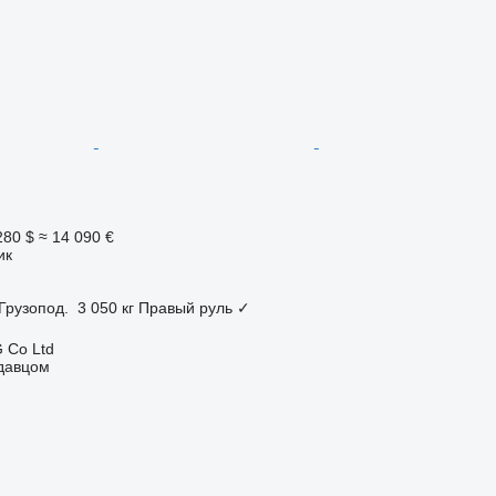
280 $
≈ 14 090 €
ик
Грузопод.
3 050 кг
Правый руль
✓
 Co Ltd
одавцом