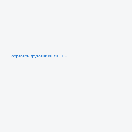
бортовой грузовик Isuzu ELF