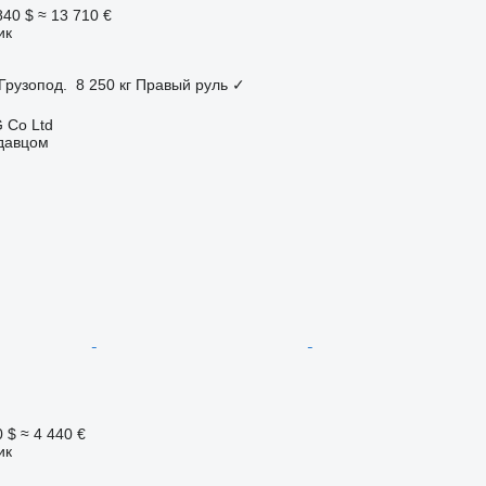
840 $
≈ 13 710 €
ик
Грузопод.
8 250 кг
Правый руль
✓
 Co Ltd
одавцом
0 $
≈ 4 440 €
ик