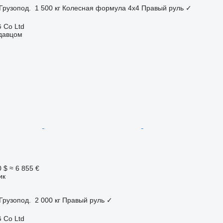
Грузопод.
1 500 кг
Колесная формула
4x4
Правый руль
✓
 Co Ltd
одавцом
0 $
≈ 6 855 €
ик
Грузопод.
2 000 кг
Правый руль
✓
 Co Ltd