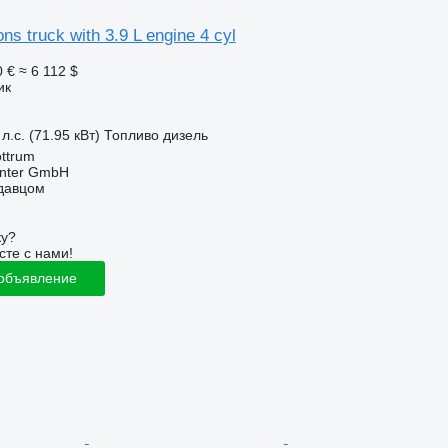
ns truck with 3.9 L engine 4 cyl
0 €
≈ 6 112 $
ик
л.с. (71.95 кВт)
Топливо
дизель
ttrum
enter GmbH
одавцом
ку?
сте с нами!
 объявление