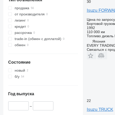
30
продажа
Isuzu FORW
от производителя
Цена по запросу
лизинг
Бортовой грузов
кредит
1992
110 000 км
рассрочка
Топливо
дизель
trade-in (обмен с доплатой)
Япония
обмен
EVERY TRADING
Связаться с пр
Состояние
новый
б/у
Год выпуска
22
–
Isuzu TRUCK