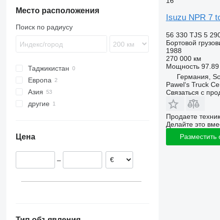
16
Premium
Место расположения
Isuzu NPR 7 to
T-series
Поиск по радиусу
56 330 TJS
5 29
Бортовой грузов
1988
270 000 км
Мощность
97.89 
Таджикистан
Германия, So
Европа
Pawel‘s Truck C
Азия
Италия
Связаться с пр
другие
Германия
Япония
Узбекистан
Украина
Продаете техни
Делайте это вме
Цена
Разместить
–
Тип объявления