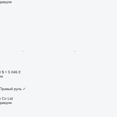
одавцом
0 $
≈ 5 046 €
ик
Правый руль
✓
 Co Ltd
одавцом