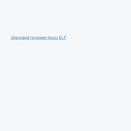
бортовой грузовик Isuzu ELF