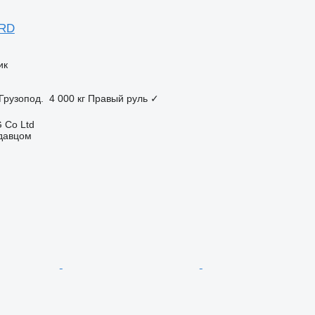
ARD
ик
Грузопод.
4 000 кг
Правый руль
✓
 Co Ltd
одавцом