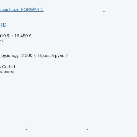
ARD
010 $
≈ 16 450 €
ик
Грузопод.
2 300 кг
Правый руль
✓
 Co Ltd
одавцом