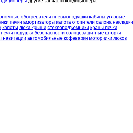
ондиционеры
другие запчасти кондиционера
ономные обогреватели
пневмоподушки кабины
угловые
чики печки
амортизаторы капота
отопители салона
накладки
е
капоты
люки крыши
стеклоподъемники
краны печки
 печки
подушки безопасности
солнцезащитные шторки
ы навигации
автомобильные кофеварки
моторчики люков