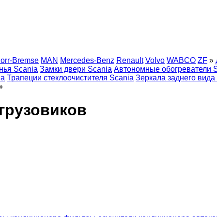
orr-Bremse
MAN
Mercedes-Benz
Renault
Volvo
WABCO
ZF
»
нья Scania
Замки двери Scania
Автономные обогреватели S
ia
Трапеции стеклоочистителя Scania
Зеркала заднего вида
»
грузовиков