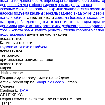
шланги кондиционера
компрессоры кондиционера
радиато
двери
спойлера
кабины
сиденья
замки двери
стекла
боковые стекла
панорамные крыши
задние стекла
лобовые
насосы подъема кабины
зеркала заднего вида
ручки двери
панели кабины
автомагнитолы
зеркала боковые
насосы ом
на торпедо
бардачки
щетки стеклоочистителя
радиаторы пе
динамики
подлокотники
алкозамки
дефлекторы воздуховод
тросы капота
замки капота
решётки стекла
коврики в салон
подстаканники
другие запчасти кабины
показать все
Категория техники
грузовики
тягачи
автобусы
показать все
Тип запчасти
оригинальная запчасть
аналог
показать все
Марка
По данному запросу ничего не найдено
Actia
Albrecht
Alpine
Blaupunkt
Bosch
Citroen
C-series
Continental
DAF
CF
LF
XF
XG
Delphi
Denver
Elektra
EverFocus
Excel
FM
Ford
Transit