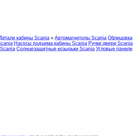
Детали кабины Scania
»
Автомагнитолы Scania
Облицовка
cania
Насосы подъема кабины Scania
Ручки двери Scania
 Scania
Солнцезащитные козырьки Scania
Угловые панели