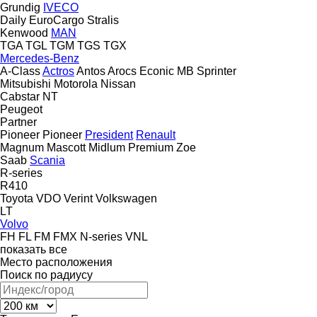
Grundig
IVECO
Daily
EuroCargo
Stralis
Kenwood
MAN
TGA
TGL
TGM
TGS
TGX
Mercedes-Benz
A-Class
Actros
Antos
Arocs
Econic
MB
Sprinter
Mitsubishi
Motorola
Nissan
Cabstar
NT
Peugeot
Partner
Pioneer
Pioneer
President
Renault
Magnum
Mascott
Midlum
Premium
Zoe
Saab
Scania
R-series
R410
Toyota
VDO
Verint
Volkswagen
LT
Volvo
FH
FL
FM
FMX
N-series
VNL
показать все
Место расположения
Поиск по радиусу