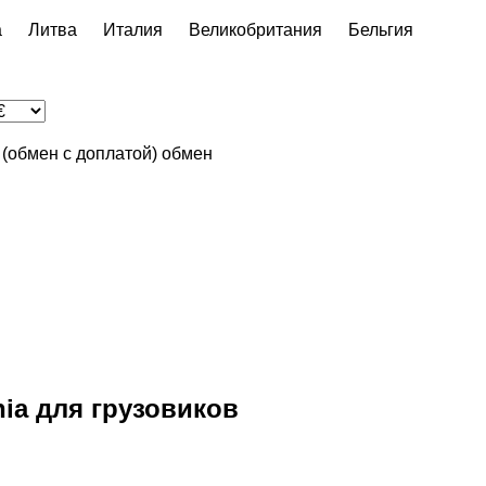
а
Литва
Италия
Великобритания
Бельгия
n (обмен с доплатой)
обмен
ia для грузовиков