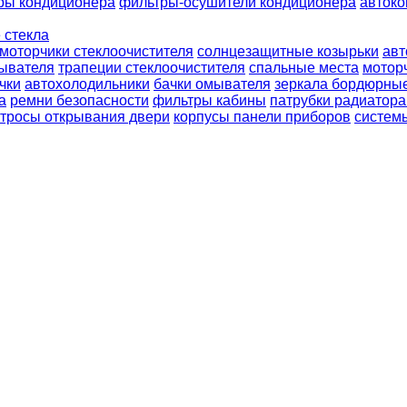
ры кондиционера
фильтры-осушители кондиционера
авток
 стекла
моторчики стеклоочистителя
солнцезащитные козырьки
авт
ывателя
трапеции стеклоочистителя
спальные места
мотор
чки
автохолодильники
бачки омывателя
зеркала бордюрны
а
ремни безопасности
фильтры кабины
патрубки радиатора
тросы открывания двери
корпусы панели приборов
систем